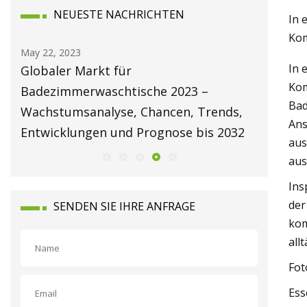
NEUESTE NACHRICHTEN
In 
Kom
May 22, 2023
May 24, 202
In 
Globaler Markt für
Die Entw
Kom
Badezimmerwaschtische 2023 –
Waschbec
Bad
Wachstumsanalyse, Chancen, Trends,
minimalis
Ans
Entwicklungen und Prognose bis 2032
Badezim
aus
aus
Ins
der
SENDEN SIE IHRE ANFRAGE
kom
all
Fot
Ess