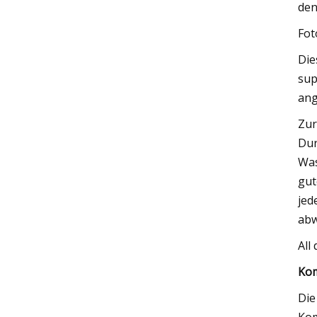
den
Fot
Die
sup
ang
Zur
Dur
Was
gut
jed
abw
All
Kom
Die