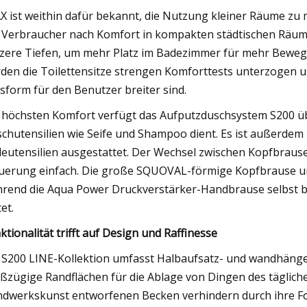
X ist weithin dafür bekannt, die Nutzung kleiner Räume zu
 Verbraucher nach Komfort in kompakten städtischen Räume
zere Tiefen, um mehr Platz im Badezimmer für mehr Bewegu
den die Toilettensitze strengen Komforttests unterzogen u
sform für den Benutzer breiter sind.
 höchsten Komfort verfügt das Aufputzduschsystem S200 über
chutensilien wie Seife und Shampoo dient. Es ist außerde
eutensilien ausgestattet. Der Wechsel zwischen Kopfbrause 
uerung einfach. Die große SQUOVAL-förmige Kopfbrause um
rend die Aqua Power Druckverstärker-Handbrause selbst b
et.
ktionalität trifft auf Design und Raffinesse
 S200 LINE-Kollektion umfasst Halbaufsatz- und wandhäng
ßzügige Randflächen für die Ablage von Dingen des tägliche
dwerkskunst entworfenen Becken verhindern durch ihre For