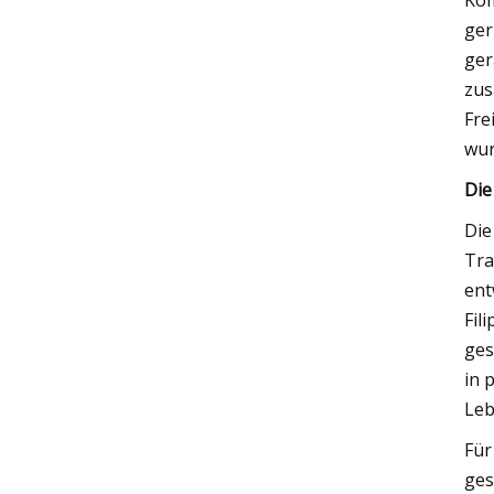
Kom
ger
ger
zus
Fre
wur
Die
Die
Tra
ent
Fil
ges
in 
Leb
Für
ges