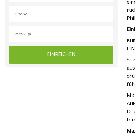
ein
rüc
Phi
Ein
Kul
LIN
EINREICHEN
Sow
aus
drü
füh
Mit
Auß
Dop
för
Max