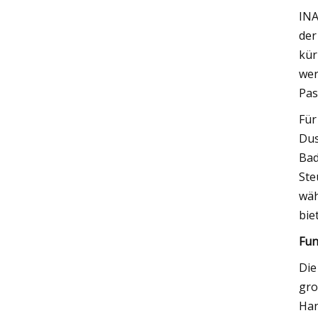
INA
der
kür
wer
Pas
Für
Dus
Bad
Ste
wäh
biet
Fun
Die
gro
Han