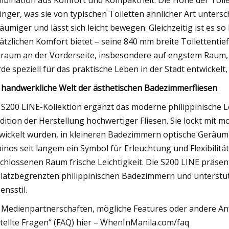
bination aus Komfort und Kompaktheit. Die Höhe der Toile
inger, was sie von typischen Toiletten ähnlicher Art unters
äumiger und lässt sich leicht bewegen. Gleichzeitig ist es s
ätzlichen Komfort bietet – seine 840 mm breite Toilettent
iraum an der Vorderseite, insbesondere auf engstem Raum, 
de speziell für das praktische Leben in der Stadt entwickel
 handwerkliche Welt der ästhetischen Badezimmerfliesen
 S200 LINE-Kollektion ergänzt das moderne philippinische L
dition der Herstellung hochwertiger Fliesen. Sie lockt mit mo
wickelt wurden, in kleineren Badezimmern optische Geräumig
ipinos seit langem ein Symbol für Erleuchtung und Flexibilitä
chlossenen Raum frische Leichtigkeit. Die S200 LINE präsent
platzbegrenzten philippinischen Badezimmern und unterstüt
ensstil.
 Medienpartnerschaften, mögliche Features oder andere Anf
tellte Fragen“ (FAQ) hier – WhenInManila.com/faq