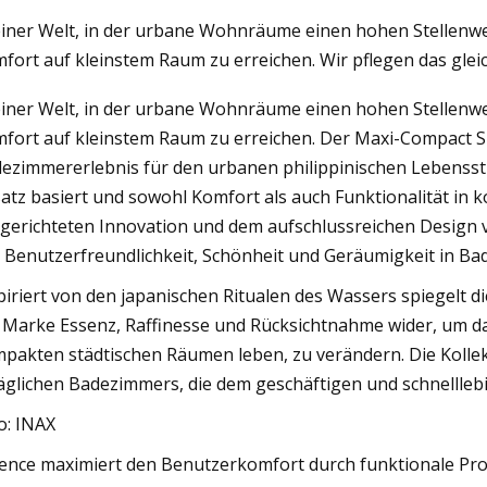
einer Welt, in der urbane Wohnräume einen hohen Stellenwe
fort auf kleinstem Raum zu erreichen. Wir pflegen das gle
3
May 16, 2023
einer Welt, in der urbane Wohnräume einen hohen Stellenwe
icklung schwimmender
Crate & Barrel betrit
fort auf kleinstem Raum zu erreichen. Der Maxi-Compact S20
ken: Entwerfen
Badmarkt
ezimmererlebnis für den urbanen philippinischen Lebensstil
tischer und störender
atz basiert und sowohl Komfort als auch Funktionalität i
mer
gerichteten Innovation und dem aufschlussreichen Design v
 Benutzerfreundlichkeit, Schönheit und Geräumigkeit in B
piriert von den japanischen Ritualen des Wassers spiegelt 
 Marke Essenz, Raffinesse und Rücksichtnahme wider, um da
pakten städtischen Räumen leben, zu verändern. Die Kollekt
täglichen Badezimmers, die dem geschäftigen und schnellle
o: INAX
ence maximiert den Benutzerkomfort durch funktionale Prod