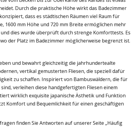
tte vom Becken bis zur Oberkante des Randes ist etwas
cheidet. Durch die praktische Höhe wirkt das Badezimmer
o konzipiert, dass es städtischen Räumen viel Raum für
iefe, 1600 mm Höhe und 720 mm Breite ermöglichen mehr
und dies wurde überprüft durch strenge Komforttests. Es
t, wo der Platz im Badezimmer möglicherweise begrenzt ist.
eben und bewahrt gleichzeitig die jahrhundertealte
dernen, vertikal gemusterten Fliesen, die speziell dafür
keit zu schaffen. Inspiriert von Bambuswäldern, die für
t sind, verleihen diese handgefertigten Fliesen einem
iert wirklich exquisite japanische Ästhetik und Funktion
zt Komfort und Bequemlichkeit für einen geschäftigen
ragen finden Sie Antworten auf unserer Seite „Häufig