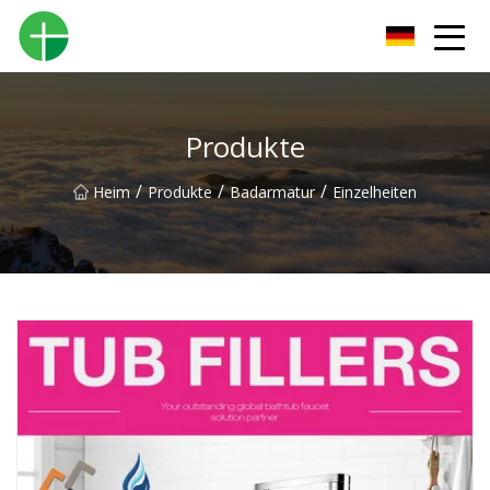
Shenzhen Urinal Co., Ltd
Produkte
/
/
/
Heim
Produkte
Badarmatur
Einzelheiten