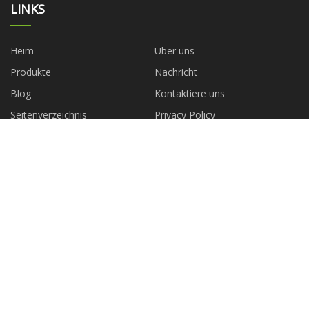
LINKS
Heim
Über uns
Produkte
Nachricht
Blog
Kontaktiere uns
Seitenverzeichnis
Privacy Policy
KATEGORIEN
Badezimmerwaschtische
Badezimmerzubehör
Spiegel
Kopfbrause
Hand dusche
Badarmatur
Urinal
Toilette
PARTNERFIRMA