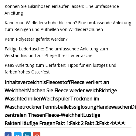
Können Sie Bikinihosen einlaufen lassen: Eine umfassende
Anleitung
Kann man Wildlederschuhe bleichen? Eine umfassende Anleitung
zum Reinigen und Aufhellen von Wildlederschuhen
Kann Polyester gefärbt werden?
Faltige Ledertasche: Eine umfassende Anleitung zum
Verständnis und zur Pflege Ihrer Ledertasche
PaaS-Anleitung zum Eierfärben: Tipps für ein lustiges und
farbenfrohes Osterfest
Inhaltsverzeichnis
Fleecestoff
Fleece verliert an
Weichheit
Machen Sie Fleece wieder weich
Richtige
Waschtechniken
Weichspüler
Trocknen im
Wäschetrockner
Tennisbälle
Essiglösung
Händewaschen
Di
zentralen Thesen
Fleece-Weichheit
Lustige
Fakten
Häufige Fragen
Fakt 1:
Fakt 2:
Fakt 3:
Fakt 4:
A:
A:
A: