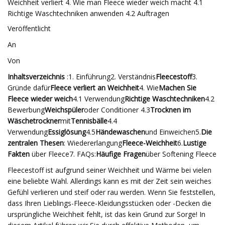
Weichheit verliert 4. Wie man Fleece wieder weich macht 4.1
Richtige Waschtechniken anwenden 4.2 Auftragen
Veröffentlicht
An
Von
Inhaltsverzeichnis
:1. Einführung2. Verständnis
Fleecestoff
3.
Gründe dafür
Fleece verliert an Weichheit
4. Wie
Machen Sie
Fleece wieder weich
4.1 Verwendung
Richtige Waschtechniken
4.2
Bewerbung
Weichspüler
oder Conditioner 4.3
Trocknen im
Wäschetrockner
mit
Tennisbälle
4.4
Verwendung
Essiglösung
4.5
Händewaschen
und Einweichen5.
Die
zentralen Thesen
: Wiedererlangung
Fleece-Weichheit
6.
Lustige
Fakten
über Fleece7. FAQs:
Häufige Fragen
über Softening Fleece
Fleecestoff ist aufgrund seiner Weichheit und Wärme bei vielen
eine beliebte Wahl. Allerdings kann es mit der Zeit sein weiches
Gefühl verlieren und steif oder rau werden. Wenn Sie feststellen,
dass Ihren Lieblings-Fleece-Kleidungsstücken oder -Decken die
ursprüngliche Weichheit fehlt, ist das kein Grund zur Sorge! In