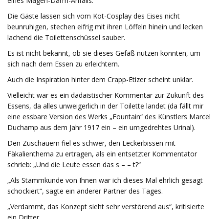
eines Magen-Darm-Anfalls.
Die Gäste lassen sich vom Kot-Cosplay des Eises nicht
beunruhigen, stechen eifrig mit ihren Löffeln hinein und lecken
lachend die Toilettenschüssel sauber.
Es ist nicht bekannt, ob sie dieses Gefäß nutzen konnten, um
sich nach dem Essen zu erleichtern.
Auch die Inspiration hinter dem Crapp-Etizer scheint unklar.
Vielleicht war es ein dadaistischer Kommentar zur Zukunft des
Essens, da alles unweigerlich in der Toilette landet (da fällt mir
eine essbare Version des Werks „Fountain“ des Künstlers Marcel
Duchamp aus dem Jahr 1917 ein – ein umgedrehtes Urinal).
Den Zuschauern fiel es schwer, den Leckerbissen mit
Fäkalienthema zu ertragen, als ein entsetzter Kommentator
schrieb: „Und die Leute essen das s – – t?“
„Als Stammkunde von Ihnen war ich dieses Mal ehrlich gesagt
schockiert“, sagte ein anderer Partner des Tages.
„Verdammt, das Konzept sieht sehr verstörend aus“, kritisierte
ein Dritter.