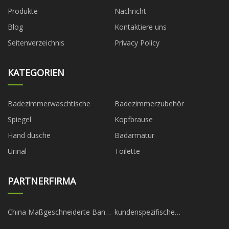
Produkte
Nachricht
Blog
Kontaktiere uns
Seitenverzeichnis
Privacy Policy
KATEGORIEN
Badezimmerwaschtische
Badezimmerzubehör
Spiegel
Kopfbrause
Hand dusche
Badarmatur
Urinal
Toilette
PARTNERFIRMA
China Maßgeschneiderte Bang
kundenspezifische
King 18000 Hersteller
Gabelkopfplatte vom Typ Z