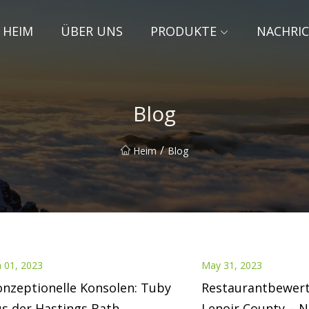
HEIM
ÜBER UNS
PRODUKTE
NACHRI
Blog
/
Heim
Blog
n 01, 2023
May 31, 2023
nzeptionelle Konsolen: Tuby
Restaurantbewert
s der Hastings Bath
Lenoir County – 