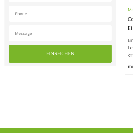
Ma
Co
Ei
Ei
Le
EINREICHEN
kr
Sc
me
in